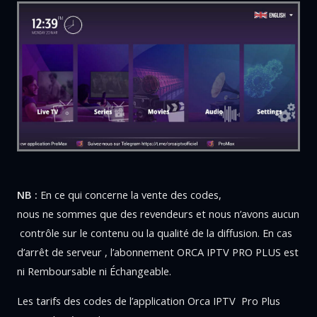
NB :
En
ce
qui
concerne
la
vente
des codes
,
n
ous
ne
sommes
que
des
revendeurs
et
nous
n’avons
aucun
contrôle
sur
le
contenu
ou
la
qualité
de
la
diffusion. E
n cas
d’arrêt de serveur , l’abonnement ORCA IPTV PRO PLUS est
ni Remboursable ni Échangeable.
Les
tarifs
des codes de l’
application
Orca IPTV Pro Plus