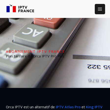
Skip
to
content
ABONNEMENT IPTV FRANCE
Plan tarifaire du Orca IPTV Pro Plus
Orca IPTV est un alternatif de
IPTV Atlas Pro
et
King IPTV