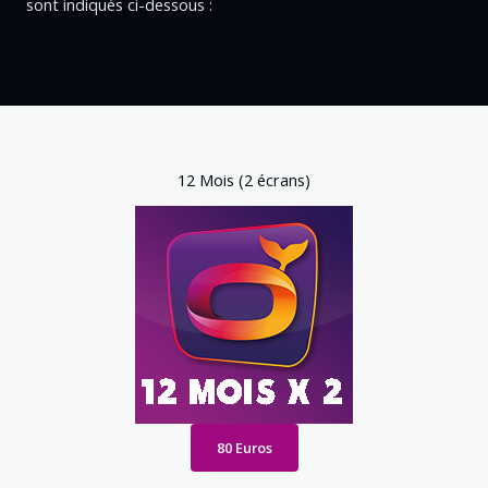
sont
indiqués
ci-dessous
:
12 Mois (2 écrans)
80 Euros