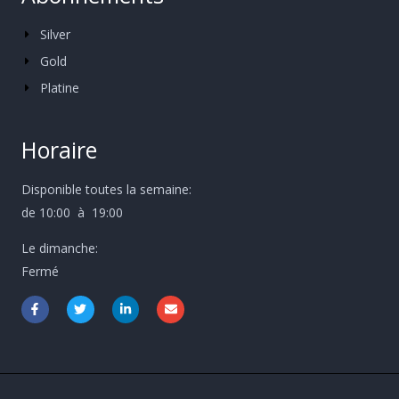
Silver
Gold
Platine
Horaire
Disponible toutes la semaine:
de 10:00 à 19:00
Le dimanche:
Fermé
F
T
L
E
a
w
i
n
c
i
n
v
e
t
k
e
b
t
e
l
o
e
d
o
o
r
i
p
k
n
e