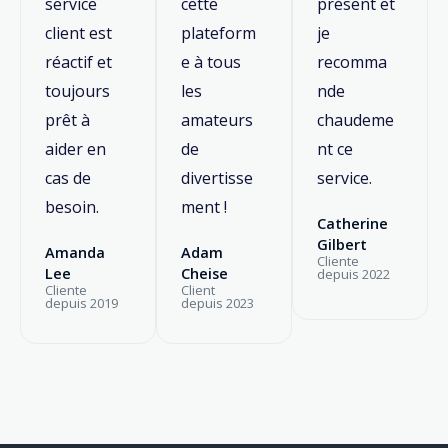
service
cette
présent et
client est
plateform
je
réactif et
e à tous
recomma
toujours
les
nde
prêt à
amateurs
chaudeme
aider en
de
nt ce
cas de
divertisse
service.
besoin.
ment !
Catherine
Gilbert
Amanda
Adam
Cliente
Lee
Cheise
depuis 2022
Cliente
Client
depuis 2019
depuis 2023