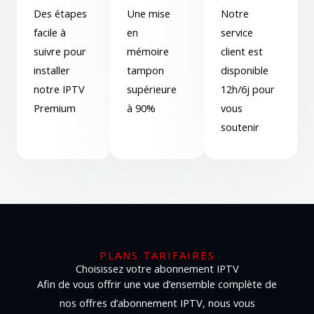
Des étapes
Une mise
Notre
facile à
en
service
suivre pour
mémoire
client est
installer
tampon
disponible
notre IPTV
supérieure
12h/6j pour
Premium
à 90%
vous
soutenir
PLANS TARIFAIRES
Choisissez votre abonnement IPTV
Afin de vous offrir une vue d’ensemble complète de
nos offres d’abonnement IPTV, nous vous