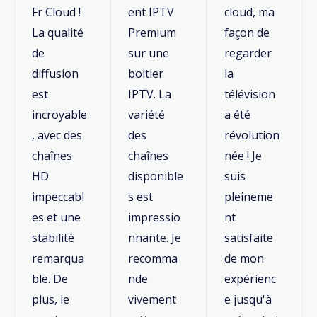
Fr Cloud !
ent IPTV
cloud, ma
La qualité
Premium
façon de
de
sur une
regarder
diffusion
boitier
la
est
IPTV. La
télévision
incroyable
variété
a été
, avec des
des
révolution
chaînes
chaînes
née ! Je
HD
disponible
suis
impeccabl
s est
pleineme
es et une
impressio
nt
stabilité
nnante. Je
satisfaite
remarqua
recomma
de mon
ble. De
nde
expérienc
plus, le
vivement
e jusqu'à